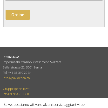
PAVI
DENSA
Impermeabilizzazioni rivestimenti Svizzera
Seilerstrasse 22
,
3001
Berna
Tel.
+41 31 310 20 34
info
@pavidensa.ch
Gruppi specializzati
PAVIDENSA-CHECK
Diventare membro
Salve, possiamo attivare alcuni servizi aggiuntivi per