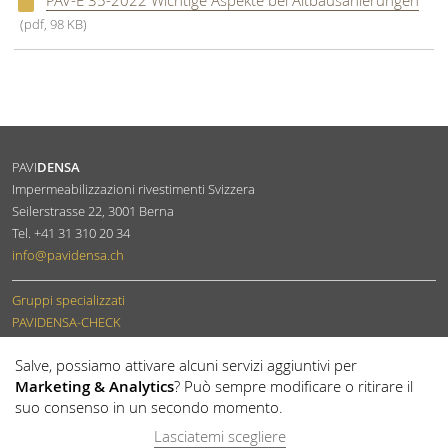
(pdf, 98 KB)
PAVI
DENSA
Impermeabilizzazioni rivestimenti Svizzera
Seilerstrasse 22
,
3001
Berna
Tel.
+41 31 310 20 34
info
@pavidensa.ch
Gruppi specializzati
PAVIDENSA-CHECK
Diventare membro
Salve, possiamo attivare alcuni servizi aggiuntivi per
Marketing & Analytics
? Può sempre modificare o ritirare il
suo consenso in un secondo momento.
Lasciatemi scegliere