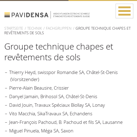
STARTSEITE
TECHNIK
FACHGRUPPEN
GROUPE TECHNIQUE CHAPES ET
REVÊTEMENTS DE SOLS
Groupe technique chapes et
revêtements de sols
Thierry Heyd, swisspor Romandie SA, Châtel-St-Denis
(Vorsitzender)
Pierre-Alain Beausire, Crissier
Danyel Jamain, Brihosol SA, Châtel-St-Denis
David Jouin, Travaux Spéciaux Biollay SA, Lonay
Vito Macchia, SikaTravaux SA, Echandens
Jean-François Pachoud, B. Pachoud et fils SA, Lausanne
Miguel Pinuela, Méga SA, Saxon