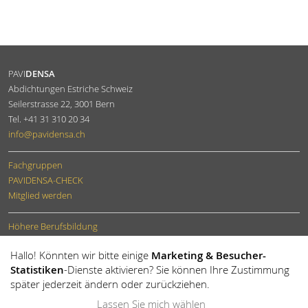
PAVI
DENSA
Abdichtungen Estriche Schweiz
Seilerstrasse 22
,
3001
Bern
Tel.
+41 31 310 20 34
info
@pavidensa.ch
Fachgruppen
PAVIDENSA-CHECK
Mitglied werden
Höhere Berufsbildung
Dokumente bestellen
Hallo! Könnten wir bitte einige
Marketing & Besucher-
Newsletter
Statistiken
-Dienste aktivieren? Sie können Ihre Zustimmung
später jederzeit ändern oder zurückziehen.
Lassen Sie mich wählen