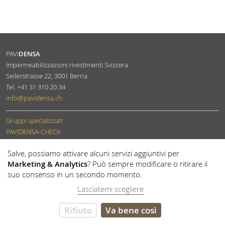
PAVI
DENSA
Impermeabilizzazioni rivestimenti Svizzera
Seilerstrasse 22
,
3001
Berna
Tel.
+41 31 310 20 34
info
@pavidensa.ch
Gruppi specializzati
PAVIDENSA-CHECK
Diventare membro
Salve, possiamo attivare alcuni servizi aggiuntivi per
Marketing & Analytics
? Può sempre modificare o ritirare il
suo consenso in un secondo momento.
Lasciatemi scegliere
Cookies
Informativa sulla privacy
Colophon
© 2022 PAVIDENSA
Rifiuto
Va bene così