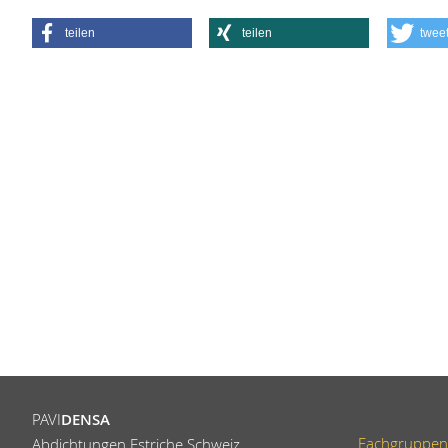
teilen
teilen
twee
PAVI
DENSA
Fachgruppen
Abdichtungen Estriche Schweiz