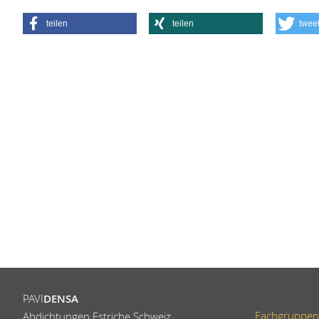
teilen
teilen
twee
PAVI
DENSA
Fachgruppen
Abdichtungen Estriche Schweiz