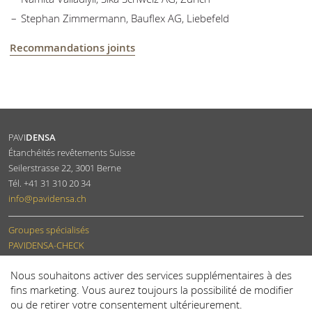
Stephan Zimmermann, Bauflex AG, Liebefeld
Recommandations joints
PAVI
DENSA
Étanchéités revêtements Suisse
Seilerstrasse 22
,
3001
Berne
Tél.
+41 31 310 20 34
info
@pavidensa.ch
Groupes spécialisés
PAVIDENSA-CHECK
Devenir membre
Nous souhaitons activer des services supplémentaires à des
fins marketing. Vous aurez toujours la possibilité de modifier
ou de retirer votre consentement ultérieurement.