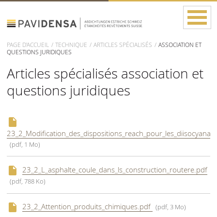
PAGE D'ACCUEIL
TECHNIQUE
ARTICLES SPÉCIALISÉS
ASSOCIATION ET
QUESTIONS JURIDIQUES
Articles spécialisés association et
questions juridiques
23_2_Modification_des_dispositions_reach_pour_les_diisocyanate
(pdf, 1 Mo)
23_2_L_asphalte_coule_dans_ls_construction_routere.pdf
(pdf, 788 Ko)
23_2_Attention_produits_chimiques.pdf
(pdf, 3 Mo)