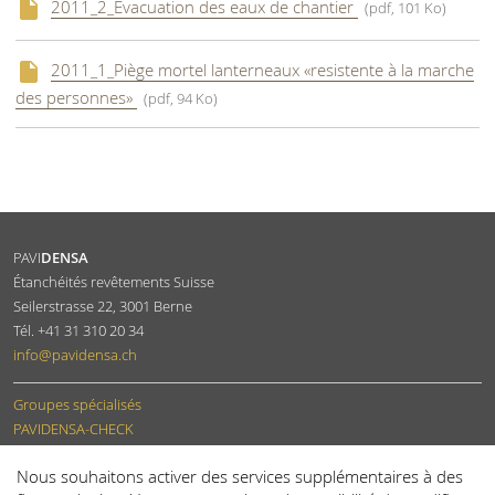
2011_2_Evacuation des eaux de chantier
(pdf, 101 Ko)
2011_1_Piège mortel lanterneaux «resistente à la marche
des personnes»
(pdf, 94 Ko)
PAVI
DENSA
Étanchéités revêtements Suisse
Seilerstrasse 22
,
3001
Berne
Tél.
+41 31 310 20 34
info
@pavidensa.ch
Groupes spécialisés
PAVIDENSA-CHECK
Devenir membre
Nous souhaitons activer des services supplémentaires à des