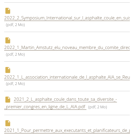
2022_2_Symposium_International_sur_l_asphalte_coule_en_suiss
(pdf, 2 Mo)
2022_1_Martin_Amstutz_elu_noveau_membre_du_comite_directe
(pdf, 2 Mo)
2022_1_L_association_internationale_de_l_asphalte_AIA_se_Reuni
(pdf, 2 Mo)
2021_2_L_asphalte_coule_dans_toute_sa_diversite_-
_premier_congres_en_ligne_de_L_AIA.pdf
(pdf, 2 Mo)
2021_1_Pour_permettre_aux_executants_et_planificateurs_de_pa