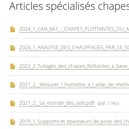
Articles spécialisés chape
2024_1_CAN_661_-_CHAPES_FLOTTANTES_OU_
2024_1_ANALYSE_DES_CHAUFFAGES_PAR_LE_S
2022_2_Tuilages_des_chapes_flottantes_a_base
2021_2__Mesurer_l_humidite_a_l_aide_de_metho
2021_2__Le_monde_des_sols.pdf
(pdf, 1 Mo)
2019_1_Supports et epaisseurs de pose des c