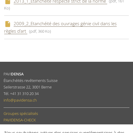
2013_1_Etanchéité respecte strict de la norme
(pdf, 161
Ko)
2009_2_Etanchéité des ouvrages génie civil dans les
règles d'art
(pdf, 360 Ko)
PAVI
DENSA
Étanchéités revêtements Suisse
Seilerstrasse 22
,
3001
Berne
Tél.
+41 31 310 20 34
info
@pavidensa.ch
Groupes spécialisés
PAVIDENSA-CHECK
Devenir membre
Nous souhaitons activer des services supplémentaires à des