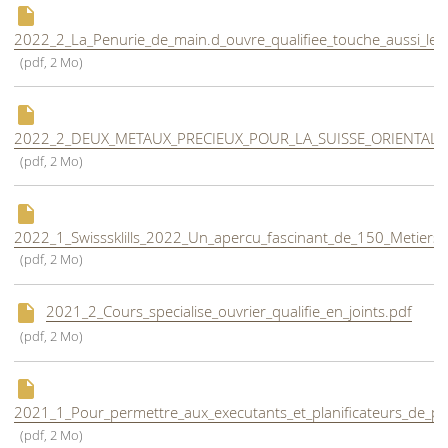
2022_2_La_Penurie_de_main.d_ouvre_qualifiee_touche_aussi_le_s
(pdf, 2 Mo)
2022_2_DEUX_METAUX_PRECIEUX_POUR_LA_SUISSE_ORIENTALE
(pdf, 2 Mo)
2022_1_Swisssklills_2022_Un_apercu_fascinant_de_150_Metiers.
(pdf, 2 Mo)
2021_2_Cours_specialise_ouvrier_qualifie_en_joints.pdf
(pdf, 2 Mo)
2021_1_Pour_permettre_aux_executants_et_planificateurs_de_pa
(pdf, 2 Mo)