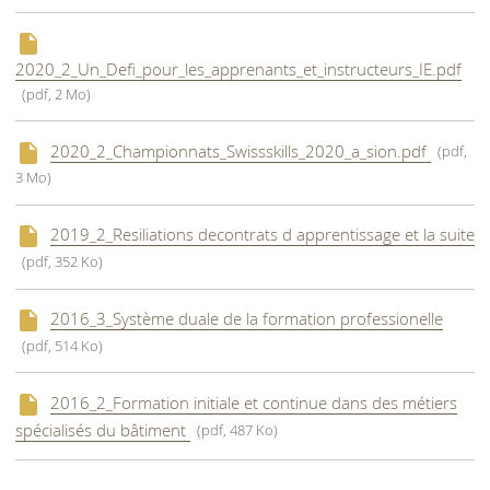
2020_2_Un_Defi_pour_les_apprenants_et_instructeurs_IE.pdf
(pdf, 2 Mo)
2020_2_Championnats_Swissskills_2020_a_sion.pdf
(pdf,
3 Mo)
2019_2_Resiliations decontrats d apprentissage et la suite
(pdf, 352 Ko)
2016_3_Système duale de la formation professionelle
(pdf, 514 Ko)
2016_2_Formation initiale et continue dans des métiers
spécialisés du bâtiment
(pdf, 487 Ko)