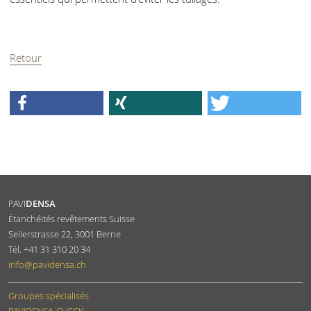
Retour
PAVI
DENSA
Étanchéités revêtements Suisse
Seilerstrasse 22
,
3001
Berne
Tél.
+41 31 310 20 34
info
@pavidensa.ch
Groupes spécialisés